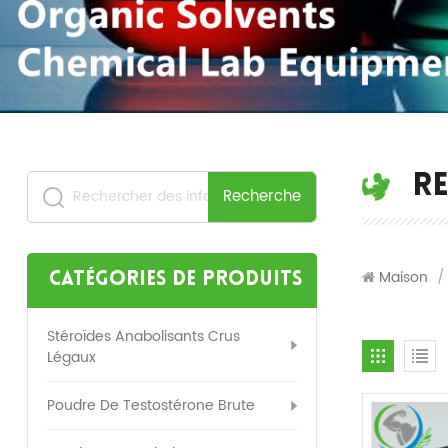
R
Recherche
Maison
/
Catégories de produits
Stéroïdes Anabolisants Crus
Légaux
Poudre De Testostérone Brute