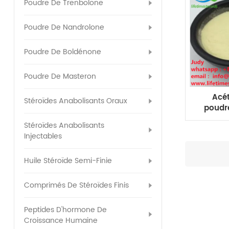
Poudre De Trenbolone
Poudre De Nandrolone
Poudre De Boldénone
Poudre De Masteron
Acé
Stéroïdes Anabolisants Oraux
poudre
de C
Stéroïdes Anabolisants
Injectables
Huile Stéroïde Semi-Finie
Comprimés De Stéroïdes Finis
Peptides D'hormone De
Croissance Humaine