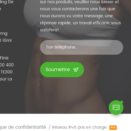
ding De
sur nos produits, veuillez nous laisser et
e
nous vous contacterons une fois que
nous aurons vu votre message, une
réponse rapide, un travail efficace, vous
satisfera!
00mg
0 10ml
Finis
300 400
Soumettre
 TE300
our La
ique de confidentialité
/ Réseau IPv6 pris en charge