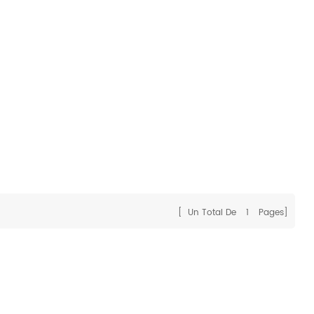
[ Un Total De
1
Pages]