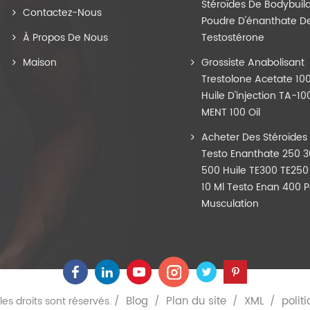
Stéroïdes De Bodybuil
Contactez-Nous
Poudre D'énanthate D
À Propos De Nous
Testostérone
Maison
Grossiste Anabolisant
Trestolone Acetate 1
Huile D'injection TA-10
MENT 100 Oil
Acheter Des Stéroïdes 
Testo Enanthate 250 
500 Huile TE300 TE250
10 Ml Testo Enan 400 P
Musculation
Blog
Plan du site
XML
polit
es droits sont réservés. /
/
/
/