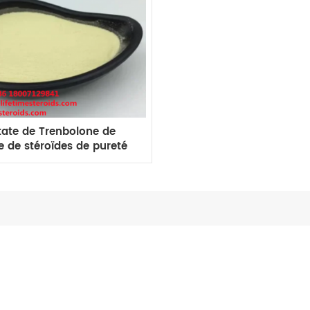
tate de Trenbolone de
 de stéroïdes de pureté
AS 5630-53-5 99,99%
Tren