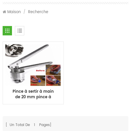
Maison
/
Recherche
Pince à sertir à main
de 20 mm pince à
sertir manuelle pour
flacon rabattable pince
à bouteille pince
Machine de capsulage
[ Un Total De
1
Pages]