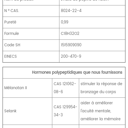
N ° CAS.
8024-22-4
Pureté
0,99
Formule
C18H32O2
Code SH
1515909090
EINECS
200-470-9
Hormones polypeptidiques que nous fournissons
CAS 121062-
stimuler la réponse de
Mélanotan II
08-6
bronzage du corps
aider à améliorer
CAS 129954-
Selank
l'acuité mentale,
34-3
améliorer la mémoire