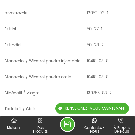
anastrozole
120511-73-1
Estriol
50-27-1
Estradiol
50-28-2
Stanozolol / Winstrol poudre injectable
10418-03-8
Stanozolol / Winstrol poudre orale
10418-03-8
Sildénafil / Viagra
139755-83-2
RENSEIGNEZ-VOUS MAINTENANT
Tadalafil / Cialis
171596-29-5
Superdrol / Méthastérone
3381-88-2
Maison
Des
Contactez-
À Propos
Produits
Nous
De Nous