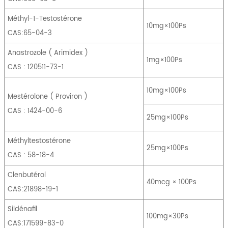
Méthyl-1-Testostérone
10mg×100Ps
CAS:65-04-3
Anastrozole
(
Arimidex
)
1mg×100Ps
CAS : 120511-73-1
10mg×100Ps
Mestérolone
(
Proviron
)
CAS : 1424-00-6
25mg×100Ps
Méthyltestostérone
25mg×100Ps
CAS : 58-18-4
Clenbutérol
40mcg × 100Ps
CAS:21898-19-1
Sildénafil
100mg×30Ps
CAS:171599-83-0