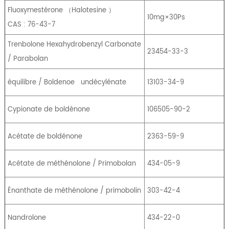
Fluoxymestérone
（
Halotesine
）
10mg×30Ps
CAS : 76-43-7
Trenbolone Hexahydrobenzyl Carbonate
23454-33-3
/ Parabolan
équilibre / Boldenoe
undécylénate
13103-34-9
Cypionate de boldénone
106505-90-2
Acétate de boldénone
2363-59-9
Acétate de méthénolone / Primobolan
434-05-9
Énanthate de méthénolone / primobolin
303-42-4
Nandrolone
434-22-0