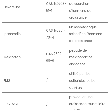
CAS 140703-
de sécrétion
Hexaréline
51-1
d'hormone de
croissance
un sécrétagogue
CAS 170851-
Ipamorelin
sélectif de l'hormone
70-4
de croissance
peptide de
CAS 75921-
Mélanotan 1
mélanocortine
69-6
endogène
utilisé par les
FMG
/
culturistes et les
athlètes
provoquer une
PEG-MGF
/
croissance musculaire