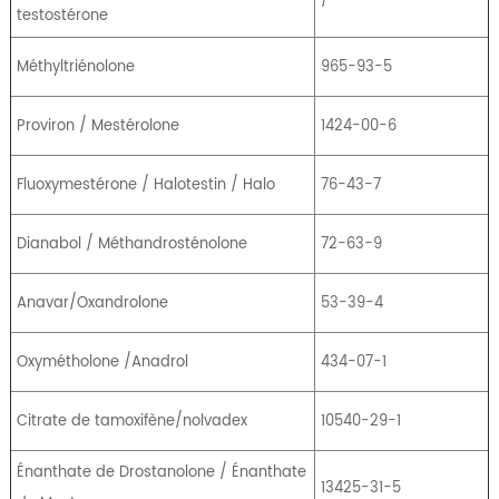
/
testostérone
Méthyltriénolone
965-93-5
Proviron / Mestérolone
1424-00-6
Fluoxymestérone / Halotestin / Halo
76-43-7
Dianabol / Méthandrosténolone
72-63-9
Anavar/Oxandrolone
53-39-4
Oxymétholone /Anadrol
434-07-1
Citrate de tamoxifène/nolvadex
10540-29-1
Énanthate de Drostanolone / Énanthate
13425-31-5