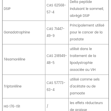
Delta peptide
CAS 62568-
DSIP
induisant le sommeil,
57-4
abrégé DSIP
Principalement utilisé
CAS 71447-
Gonadotrophine
pour le cancer de la
49-9
prostate
utilisé dans le
CAS 218949-
traitement de la
Tésamoréline
48-5
lipodystrophie
associée au VIH
utilisé comme sels
CAS 57773-
Triptoréline
d'acétate ou de
63-4
pamoate
les effets réducteurs
HG 176-191
/
de graisse