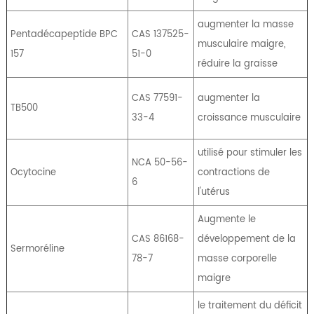
augmenter la masse
Pentadécapeptide BPC
CAS 137525-
musculaire maigre,
157
51-0
réduire la graisse
CAS 77591-
augmenter la
TB500
33-4
croissance musculaire
utilisé pour stimuler les
NCA 50-56-
Ocytocine
contractions de
6
l'utérus
Augmente le
CAS 86168-
développement de la
Sermoréline
78-7
masse corporelle
maigre
le traitement du déficit