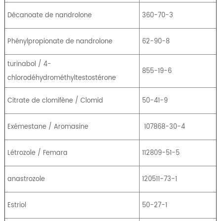
Décanoate de nandrolone
360-70-3
Phénylpropionate de nandrolone
62-90-8
turinabol / 4-
855-19-6
chlorodéhydrométhyltestostérone
Citrate de clomifène / Clomid
50-41-9
Exémestane / Aromasine
107868-30-4
Létrozole / Femara
112809-51-5
anastrozole
120511-73-1
Estriol
50-27-1