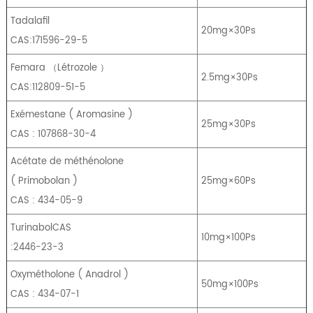
Tadalafil
20mg×30Ps
CAS:171596-29-5
Femara
（
Létrozole
）
2.5mg×30Ps
CAS:112809-51-5
Exémestane
(
Aromasine
)
25mg×30Ps
CAS : 107868-30-4
Acétate de méthénolone
(
Primobolan
)
25mg×60Ps
CAS : 434-05-9
TurinabolCAS
10mg×100Ps
:2446-23-3
Oxymétholone
(
Anadrol
)
50mg×100Ps
CAS : 434-07-1