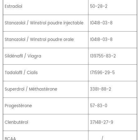
Estradiol
50-28-2
Stanozolol / Winstrol poudre injectable
10418-03-8
Stanozolol / Winstrol poudre orale
10418-03-8
Sildénafil / Viagra
139755-83-2
Tadalafil / Cialis
171596-29-5
Superdrol / Méthastérone
3381-88-2
Progestérone
57-83-0
Clenbutérol
37148-27-9
BCAA
/