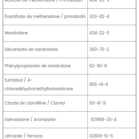
Acétate de méthénolone / Primobolan
434-05-9
Énanthate de méthénolone / primobolin
303-42-4
Nandrolone
434-22-0
Décanoate de nandrolone
360-70-3
Phénylpropionate de nandrolone
62-90-8
turinabol / 4-
855-19-6
chlorodéhydrométhyltestostérone
Citrate de clomifène / Clomid
50-41-9
Exémestane / Aromasine
107868-30-4
Létrozole / Femara
112809-51-5