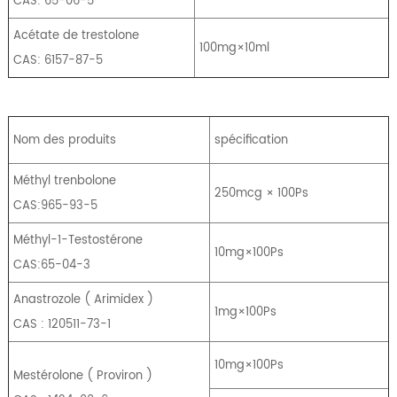
CAS: 65-06-5
Acétate de trestolone
100mg×10ml
CAS: 6157-87-5
Nom des produits
spécification
Méthyl trenbolone
250mcg × 100Ps
CAS:965-93-5
Méthyl-1-Testostérone
10mg×100Ps
CAS:65-04-3
Anastrozole
(
Arimidex
)
1mg×100Ps
CAS : 120511-73-1
10mg×100Ps
Mestérolone
(
Proviron
)