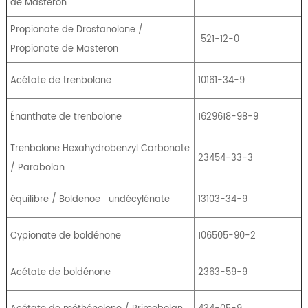
de Masteron
Propionate de Drostanolone /
521-12-0
Propionate de Masteron
Acétate de trenbolone
10161-34-9
Énanthate de trenbolone
1629618-98-9
Trenbolone Hexahydrobenzyl Carbonate
23454-33-3
/ Parabolan
équilibre / Boldenoe
undécylénate
13103-34-9
Cypionate de boldénone
106505-90-2
Acétate de boldénone
2363-59-9