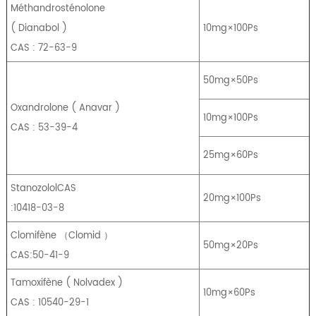
Méthandrosténolone
(
Dianabol
)
10mg×100Ps
CAS : 72-63-9
50mg×50Ps
Oxandrolone
(
Anavar
)
10mg×100Ps
CAS : 53-39-4
25mg×60Ps
StanozololCAS
20mg×100Ps
:10418-03-8
Clomifène
（
Clomid
）
50mg×20Ps
CAS:50-41-9
Tamoxifène
(
Nolvadex
)
10mg×60Ps
CAS : 10540-29-1