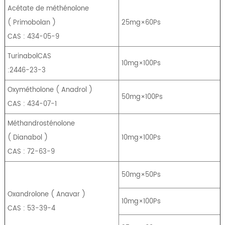
Acétate de méthénolone
(
Primobolan
)
25mg×60Ps
CAS : 434-05-9
TurinabolCAS
10mg×100Ps
:2446-23-3
Oxymétholone
(
Anadrol
)
50mg×100Ps
CAS : 434-07-1
Méthandrosténolone
(
Dianabol
)
10mg×100Ps
CAS : 72-63-9
50mg×50Ps
Oxandrolone
(
Anavar
)
10mg×100Ps
CAS : 53-39-4