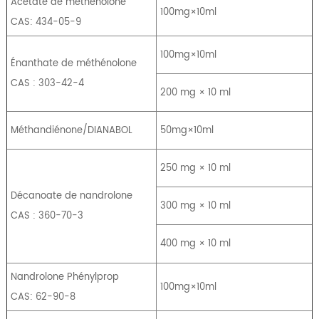
Acétate de méthénolone
100mg×10ml
CAS: 434-05-9
100mg×10ml
Énanthate de méthénolone
CAS : 303-42-4
200 mg × 10 ml
Méthandiénone/DIANABOL
50mg×10ml
250 mg × 10 ml
Décanoate de nandrolone
300 mg × 10 ml
CAS : 360-70-3
400 mg × 10 ml
Nandrolone Phénylprop
100mg×10ml
CAS: 62-90-8