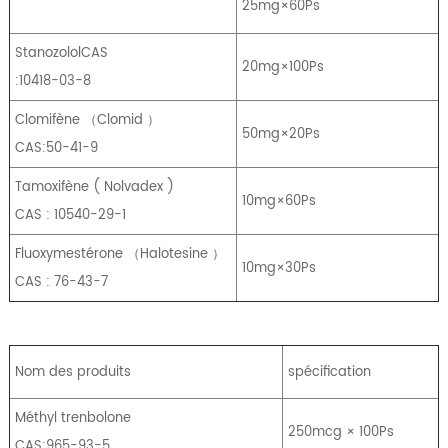
25mg×60Ps
StanozololCAS
20mg×100Ps
:10418-03-8
Clomifène
（
Clomid
）
50mg×20Ps
CAS:50-41-9
Tamoxifène
(
Nolvadex
)
10mg×60Ps
CAS : 10540-29-1
Fluoxymestérone
（
Halotesine
）
10mg×30Ps
CAS : 76-43-7
Nom des produits
spécification
Méthyl trenbolone
250mcg × 100Ps
CAS:965-93-5