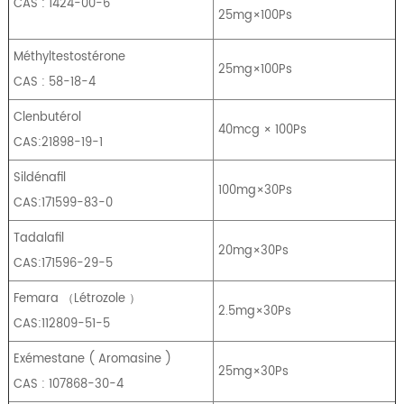
CAS : 1424-00-6
25mg×100Ps
Méthyltestostérone
25mg×100Ps
CAS : 58-18-4
Clenbutérol
40mcg × 100Ps
CAS:21898-19-1
Sildénafil
100mg×30Ps
CAS:171599-83-0
Tadalafil
20mg×30Ps
CAS:171596-29-5
Femara
（
Létrozole
）
2.5mg×30Ps
CAS:112809-51-5
Exémestane
(
Aromasine
)
25mg×30Ps
CAS : 107868-30-4