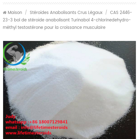
Maison
/
Stéroïdes Anabolisants Crus Légaux
/
CAS 2446-
23-3 bol de stéroïde anabolisant Turinabol 4-chlorinedehydro-
méthyl testostérone pour la croissance musculaire