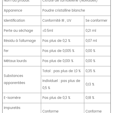
Nom du produit
Citrate de tamoxifène (Nolvadex)
Apparence
Poudre cristalline blanche
Identification
Conformité IR , UV
Se conformer
Perte au séchage
≤0.5ml
0,21 ml
Résidu à l'allumage
Pas plus de 0,2 %
0,07 ml
Fer
Pas plus de 0,005 %
0,00 %
Métaux lourds
Pas plus de 0,001 %
0,00 %
Total : pas plus de 1,0 %
0,35 %
Substances
Individuel : pas plus de
apparentées
0,13 %
0,5 %
E-isomère
Pas plus de 0,3 %
0,18 %
Impuretés
Conforme
Conforme