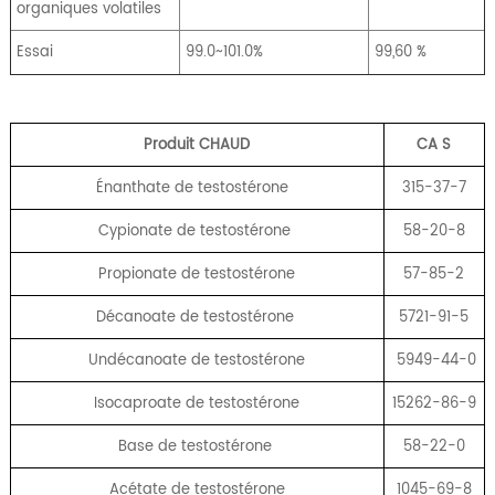
organiques volatiles
Essai
99.0~101.0%
99,60 %
Produit CHAUD
CA
S
Énanthate de testostérone
315-37-7
Cypionate de testostérone
58-20-8
Propionate de testostérone
57-85-2
Décanoate de testostérone
5721-91-5
Undécanoate de testostérone
5949-44-0
Isocaproate de testostérone
15262-86-9
Base de testostérone
58-22-0
Acétate de testostérone
1045-69-8