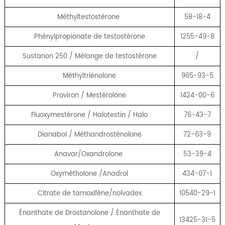
Méthyltestostérone
58-18-4
Phénylpropionate de testostérone
1255-49-8
Sustanon 250 / Mélange de testostérone
/
Méthyltriénolone
965-93-5
Proviron / Mestérolone
1424-00-6
Fluoxymestérone / Halotestin / Halo
76-43-7
Dianabol / Méthandrosténolone
72-63-9
Anavar/Oxandrolone
53-39-4
Oxymétholone /Anadrol
434-07-1
Citrate de tamoxifène/nolvadex
10540-29-1
Énanthate de Drostanolone / Énanthate de
13425-31-5