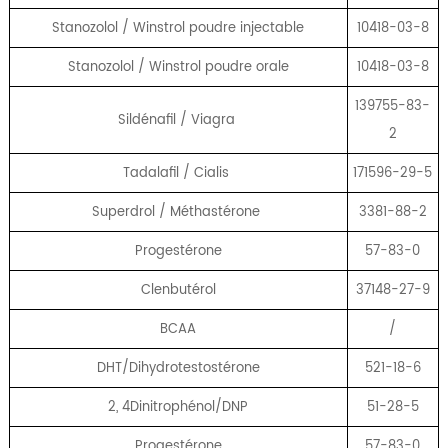
Stanozolol / Winstrol poudre injectable
10418-03-8
Stanozolol / Winstrol poudre orale
10418-03-8
139755-83-
Sildénafil / Viagra
2
Tadalafil / Cialis
171596-29-5
Superdrol / Méthastérone
3381-88-2
Progestérone
57-83-0
Clenbutérol
37148-27-9
BCAA
/
DHT/Dihydrotestostérone
521-18-6
2, 4Dinitrophénol/DNP
51-28-5
Progestérone
57-83-0