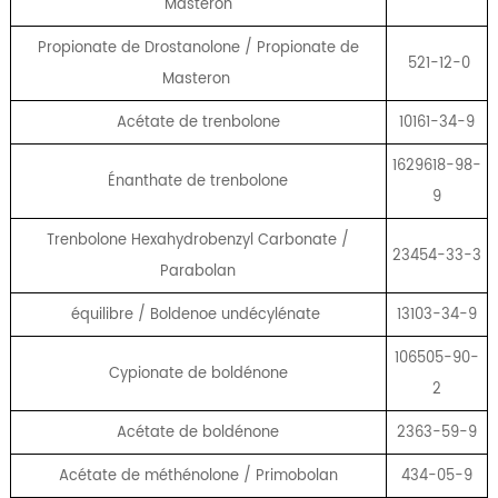
Masteron
Propionate de Drostanolone / Propionate de
521-12-0
Masteron
Acétate de trenbolone
10161-34-9
1629618-98-
Énanthate de trenbolone
9
Trenbolone Hexahydrobenzyl Carbonate /
23454-33-3
Parabolan
équilibre / Boldenoe undécylénate
13103-34-9
106505-90-
Cypionate de boldénone
2
Acétate de boldénone
2363-59-9
Acétate de méthénolone / Primobolan
434-05-9