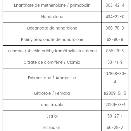
Énanthate de méthénolone / primobolin
303-42-4
Nandrolone
434-22-0
Décanoate de nandrolone
360-70-3
Phénylpropionate de nandrolone
62-90-8
turinabol / 4-chlorodéhydrométhyltestostérone
855-19-6
Citrate de clomifène / Clomid
50-41-9
107868-30-
Exémestane / Aromasine
4
Létrozole / Femara
112809-51-5
anastrozole
120511-73-1
Estriol
50-27-1
Estradiol
50-28-2